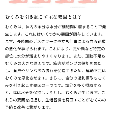
た工夫
水分調整とむくみ予防のポイント
むくみを引き起こす主な要因とは？
むくみ対策に役立つリラックスメソッド
むくみは、体内の余分な水分が細胞間に溜まることで発
むくみを減らすためにできる食生活の見直しポ
生します。これにはいくつかの要因が関与しています。
イント
まず、長時間のデスクワークや立ち仕事による血液循環
むくみを起こしにくい食材選び
の悪化が挙げられます。これにより、足や顔など特定の
塩分摂取を控えるための食事アドバイス
部位に水分が溜まりやすくなります。また、運動不足も
利尿作用のある飲み物の取り入れ方
むくみの大きな原因です。筋肉がポンプの役割を果た
朝食でむくみを防ぐための一工夫
し、血液やリンパ液の流れを促進するため、運動不足は
むくみを悪化させます。さらに、塩分の過剰摂取もむく
バランスの取れた食事がむくみを予防する
みを引き起こす要因の一つです。塩分を多く摂取する
理由
と、体は水分を保持しようとし、むくみが生じます。こ
食生活改善でむくみを解消するヒント
れらの要因を把握し、生活習慣を見直すことがむくみの
デスクワークによるむくみを防ぐための簡単ス
予防と改善に繋がります。
トレッチ