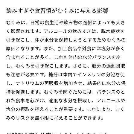
オフィスでできるむくみ解消ストレッチ
飲みすぎや食習慣がむくみに与える影響
座り仕事でむくみを防ぐためのエクササイ
むくみは、日常の食生活や飲み物の選択によっても大き
ズ
く影響されます。アルコールの飲みすぎは、脱水症状を
仕事中のむくみを防ぐための姿勢矯正
引き起こし、体が水分を保持しようとするためむくみの
むくみが気になる時にできる即効ストレッ
原因となります。また、加工食品や外食には塩分が多く
チ
含まれることが多く、これも体内の水分バランスを崩
長時間の座りがちな方におすすめの体操
し、むくみを引き起こします。さらに、糖分の過剰摂取
デスクワーク中に取り入れたいむくみ予防
も注意が必要です。糖分は体内でインスリンの分泌を促
法
し、ナトリウムの再吸収を増加させ、結果的に水分の保
運動不足が招くむくみを撃退するためのエクサ
持を促進します。むくみを防ぐためには、バランスのと
サイズ方法
れた食事を心がけ、適度な水分を摂取し、アルコールや
塩分の摂取を控えることが重要です。これにより、むく
むくみ改善に効果的なウォーキングのすす
みのリスクを最小限に抑えることができます。
め
家庭でできるむくみ解消トレーニング