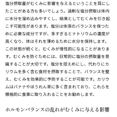
がる理由
塩分摂取量がむくみに影響を与えるということを耳にし
たことがある方も多いでしょう。過剰な塩分摂取は体内
むくみ改善に効果的なホームケアで健康的な体
に水分を溜め込みやすくし、結果としてむくみを引き起
を手に入れる
こす可能性があります。塩分は体液のバランスを保つた
家庭でできるむくみ解消の簡単マッサージ
めに必要な成分ですが、多すぎるとナトリウムの濃度が
むくみを和らげるアロマセラピーの活用法
高くなり、体はそれを薄めるために水分を保持します。
お風呂でむくみを取るための工夫
この状態が続くと、むくみが慢性的になることがありま
むくみを予防するためのリラックス法
す。むくみを防ぐためには、日常的に塩分の摂取量を意
むくみを減らすためのナチュラルプロダク
識することが大切です。塩分を控えめにし、代わりにカ
ト活用法
リウムを多く含む食材を摂取することで、バランスを整
むくみ改善に役立つセルフケアガイド
え、むくみを効果的に予防することが可能です。カリウ
ムはバナナやほうれん草に多く含まれており、これらを
むくみ知らずの生活習慣を理学療法士がアドバ
積極的に食事に取り入れることをお勧めします。
イス
むくみを防ぐための毎日のルーティン
ホルモンバランスの乱れがむくみに与える影響
日常生活でむくみを予防するためのヒント