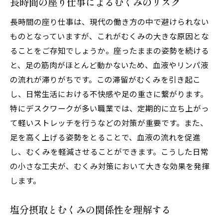
長時間の座り仕事によるむくみのリスク
むくみを和らげるヨガポーズ
長時間の座り仕事は、現代の働き方の中で避けられない
筋力トレーニングでむくみを撃退する理由
ものとなっていますが、これがむくみの大きな原因とな
むくみを予防するための有酸素運動の重要
ることをご存知でしょうか。座ったままの姿勢を続ける
性
と、足の筋肉がほとんど動かないため、血液やリンパ液
むくみ対策に効果的なフィットネスプログ
の流れが滞りがちです。この滞留がむくみを引き起こ
ラム
し、日常生活における不快感や足の重さに繋がります。
むくみとホルモンバランスの関係性を理解しよ
特にデスクワークが多い職業では、定期的に立ち上がっ
う
て軽いストレッチを行うなどの対策が重要です。また、
むくみと女性ホルモンの関連性
足を高く上げる姿勢をとることで、血液の流れを促進
月経周期によるむくみの変化を知る
し、むくみを軽減させることができます。こうした日常
ホルモンバランスを整えるための生活習慣
の小さな工夫が、むくみ対策において大きな効果を発揮
します。
ストレスがホルモンバランスに及ぼす影響
むくみを軽減するためのホルモンケア方法
塩分摂取とむくみの関係性を理解する
ホルモンバランスの改善がむくみ解消に繋