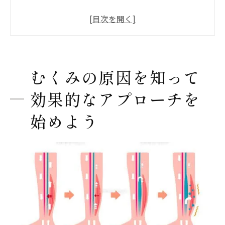
飲みすぎや食習慣がむくみに与える影響
長時間の座り仕事によるむくみのリスク
塩分摂取とむくみの関係性を理解する
ホルモンバランスの乱れがむくみに与える
むくみの原因を知って
影響
むくみの予防に効果的な日常習慣
効果的なアプローチを
理学療法士が教える日常でのむくみ解消テクニ
始めよう
ック
むくみ解消に効果的な簡単ストレッチ
リンパの流れを促進するセルフマッサージ
法
むくみを軽減するための正しい姿勢の取り
方
日常生活でむくみを防ぐためのちょっとし