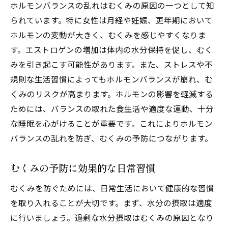
ホルモンバランスの乱れはむくみの原因の一つとして知
むくみ対策に効果的なライフスタイルの構
られています。特に女性は月経や妊娠、更年期において
築
ホルモンの変動が大きく、むくみを感じやすくなりま
理学療法士おすすめのむくみ解消法
す。エストロゲンの増加は体内の水分保持を促し、むく
むくみ改善のためのライフスタイルアドバ
みを引き起こす可能性があります。また、ストレスや不
イス
規則な生活習慣によってもホルモンバランスが崩れ、む
健康的な体を維持するためのむくみ対策法
くみのリスクが高まります。ホルモンの影響を軽減する
ためには、バランスの取れた食生活や適度な運動、十分
な睡眠を心がけることが重要です。これによりホルモン
バランスの乱れを防ぎ、むくみの予防につながります。
むくみの予防に効果的な日常習慣
むくみを防ぐためには、日常生活において健康的な習慣
を取り入れることが大切です。まず、水分の摂取は適度
に行いましょう。過剰な水分摂取はむくみの原因となり