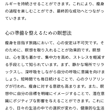
ルギーを持続させることができます。これにより、瘦身
心のトレーニングが瘦身の成果を変える
の過程を楽しむことができ、最終的な成功へとつながっ
心のトレーニングで変わる自分
ていきます。
メンタルエクササイズの具体例
瘦身を成功に導く心の強化法
心の準備を整えるための瞑想法
心身一如の考え方が瘦身に与える影響
瘦身を目指す旅路において、心の安定は不可欠です。そ
日々のメンタルケアの効果
のために、瞑想を取り入れることが効果的です。瞑想
心の持ち方が与える長期的な健康効果
は、心を落ち着かせ、集中力を高め、ストレスを軽減す
る手段として知られています。まず、静かな場所でリラ
瘦身の旅路を楽しむためのマインドセット
ックスし、深呼吸をしながら自分の呼吸に意識を向けま
瘦身の過程を楽しむ心の持ち方
しょう。短時間でも毎日続けることで、心のクリアリン
ポジティブな視点で楽しむ瘦身
グが行われ、瘦身に対する意欲も高まります。また、瞑
変化を楽しむためのメンタル準備
想中に自分の目標を明確にイメージすることで、潜在意
毎日の進歩を喜ぶ習慣
識にポジティブな影響を与えることができます。これに
瘦身をより実りあるものにするために
より、日々の生活の中での選択が変わり、健康的な生活