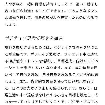
瘦身における失敗を恐れない心の持ち方
人や家族と一緒に目標を共有することで、互いに励まし
合いながら前進することができます。このようなメンタ
失敗から学ぶ瘦身の教訓
ル準備を通じて、瘦身の旅がより充実したものになるで
ポジティブに捉える思考法
しょう。
失敗を乗り越えるための具体策
挫折時の立ち直り方
ポジティブ思考で瘦身を加速
ネガティブ思考を払拭する方法
瘦身を成功させるためには、ポジティブな思考を持つこ
成功へのプロセスとして捉える
とが重要です。ポジティブ思考は、ダイエット中に訪れ
日常生活で実践する瘦身とポジティブ思考
る挫折感やストレスを軽減し、目標達成に向けたモチベ
ポジティブ思考で瘦身効率を上げる方法
ーションを維持する力となります。まず、成功体験を思
日常でできるメンタルエクササイズ
い出して自信を高め、自分自身を褒めることから始めま
習慣化がもたらす心理的効果
しょう。また、肯定的な言葉を使って自己暗示を行う
と、日々の努力がより楽しく感じられます。さらに、日
感謝の気持ちが瘦身を助ける理由
常生活の中で達成感を味わえる小さな目標を設定し、そ
毎日のリフレクションの重要性
れを一つずつクリアしていくことで、ポジティブなエネ
ポジティブな自己対話の実践