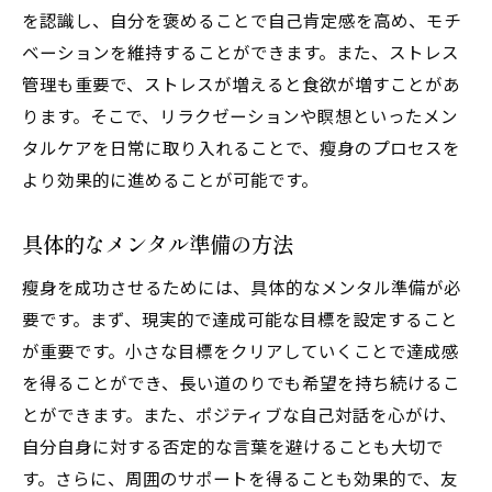
を認識し、自分を褒めることで自己肯定感を高め、モチ
メンタル強化が瘦身成功に繋がる理由
ベーションを維持することができます。また、ストレス
成功体験の積み重ね方
管理も重要で、ストレスが増えると食欲が増すことがあ
心理的障害を乗り越える方法
ります。そこで、リラクゼーションや瞑想といったメン
瘦身の過程で心の健康を保つ秘訣
タルケアを日常に取り入れることで、瘦身のプロセスを
より効果的に進めることが可能です。
ストレス管理と瘦身の関係
瘦身メンタルを強化する習慣
具体的なメンタル準備の方法
ストレスを乗り越える瘦身と心の習慣
瘦身を成功させるためには、具体的なメンタル準備が必
ストレスが瘦身に与える影響
要です。まず、現実的で達成可能な目標を設定すること
ストレス管理が瘦身に有効な理由
が重要です。小さな目標をクリアしていくことで達成感
日常で実践できるストレス軽減法
を得ることができ、長い道のりでも希望を持ち続けるこ
瘦身中のリフレッシュ法
とができます。また、ポジティブな自己対話を心がけ、
心の余裕が瘦身をサポートする
自分自身に対する否定的な言葉を避けることも大切で
メンタルヘルスと瘦身の相関関係
す。さらに、周囲のサポートを得ることも効果的で、友