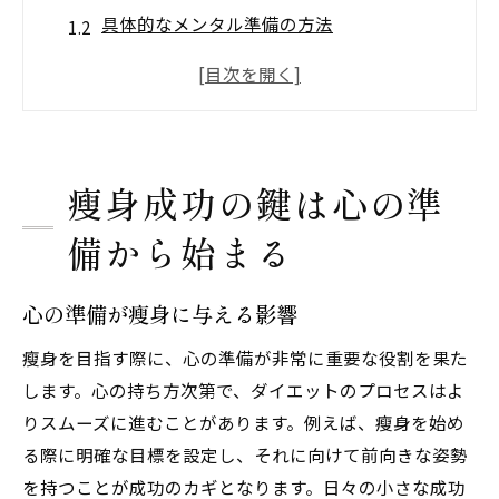
具体的なメンタル準備の方法
ポジティブ思考で瘦身を加速
心の準備を整えるための瞑想法
瘦身マインドセットの重要性
目標を明確にするためのステップ
瘦身成功の鍵は心の準
モチベーションを保つための瘦身マインドの作
備から始まる
り方
モチベーションを維持するテクニック
心の準備が瘦身に与える影響
目標設定がモチベーションに与える影響
長期的な視点で見る瘦身の重要性
瘦身を目指す際に、心の準備が非常に重要な役割を果た
モチベーション低下時の対策法
します。心の持ち方次第で、ダイエットのプロセスはよ
りスムーズに進むことがあります。例えば、瘦身を始め
瘦身仲間の存在が心を支える理由
る際に明確な目標を設定し、それに向けて前向きな姿勢
達成感を得るための小さな目標
を持つことが成功のカギとなります。日々の小さな成功
目標を達成するための瘦身メンタルの重要性