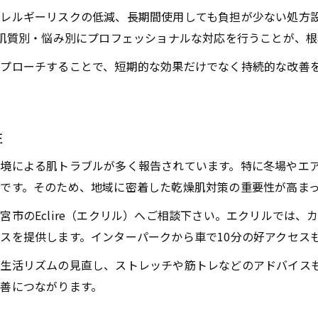
レルギーリスクの低減、長期間使用しても負担が少ない処方
地域に根差した成分設計のこだわりとは
、肌質別・悩み別にプロフェッショナルな対応を行うことが、
乾燥肌向けやさしい化粧品開発の背景
プローチすることで、短期的な効果だけでなく持続的な改善
化粧品開発者の専門知識が生きる理由
肌悩み別に成分設計を工夫した事例紹介
上三川町発のやさしい化粧品の特長を解説
性
信頼できる企業選びを成功に導く三つの視点
企業選びには乾燥肌対策重視がポイント
境による肌トラブルが多く報告されています。特に冬場やエ
です。そのため、地域に密着した乾燥肌対策の重要性が高ま
上三川町で信頼される企業の共通点に注目
ニキビ改善サポート企業の見極め方とは
市のEclire（エクリル）へご相談下さい。エクリルでは
化粧品メーカーで重視すべき三つの要素
スを提供します。インターパークから車で10分の好アクセス
口コミや企業理念の重要性を徹底解説
生活リズムの見直し、ストレッチや筋トレなどのアドバイス
地域密着型開発がもたらす画期的新提案を紹介
善につながります。
地域密着型企業が提案する乾燥肌対策法