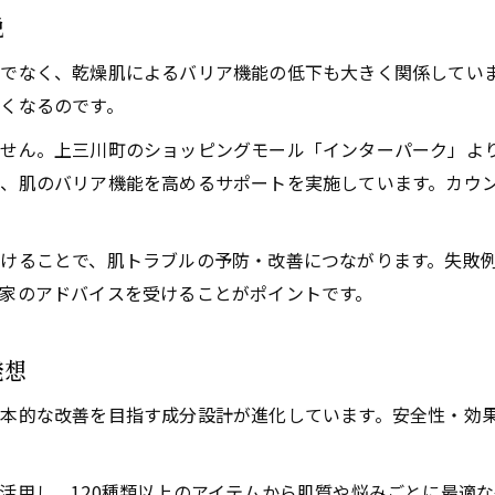
上三川町発の開発者による新しい提案に注目
説
ニキビの原因に向き合う地域開発の工夫
でなく、乾燥肌によるバリア機能の低下も大きく関係してい
地域密着型開発がもたらす独自の価値とは
くなるのです。
地元発の化粧品が選ばれる理由を解説
せん。上三川町のショッピングモール「インターパーク」より
安心して転職できる企業の見分け方と乾燥肌対策
、肌のバリア機能を高めるサポートを実施しています。カウ
転職時に重視したい乾燥肌対策企業の特徴
安心して働ける化粧品メーカーの選び方
けることで、肌トラブルの予防・改善につながります。失敗
上三川町好アクセス企業の魅力を解説
家のアドバイスを受けることがポイントです。
ニキビ改善サポート体制を持つ企業に注目
企業文化と乾燥肌対策の取り組みを比較
発想
本的な改善を目指す成分設計が進化しています。安全性・効
活用し、120種類以上のアイテムから肌質や悩みごとに最適