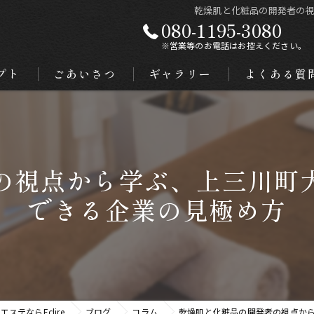
乾燥肌と化粧品の開発者の
080-1195-3080
※営業等のお電話はお控えください。
プト
ごあいさつ
ギャラリー
よくある質
の視点から学ぶ、上三川町
できる企業の見極め方
ステならEclire
ブログ
コラム
乾燥肌と化粧品の開発者の視点か