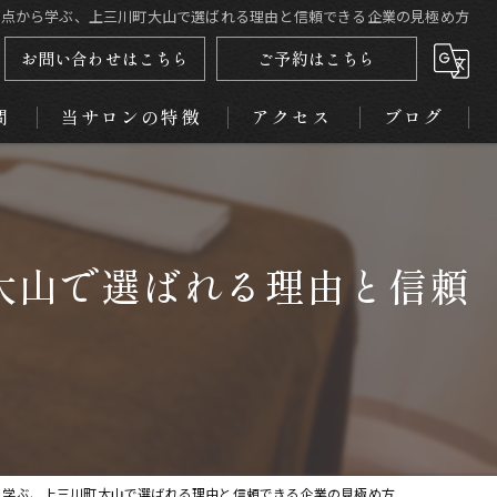
視点から学ぶ、上三川町大山で選ばれる理由と信頼できる企業の見極め方
お問い合わせはこちら
ご予約はこちら
問
当サロンの特徴
アクセス
ブログ
小顔
コラム
痩身
大山で選ばれる理由と信頼
美肌
美脚
むくみ
ら学ぶ、上三川町大山で選ばれる理由と信頼できる企業の見極め方