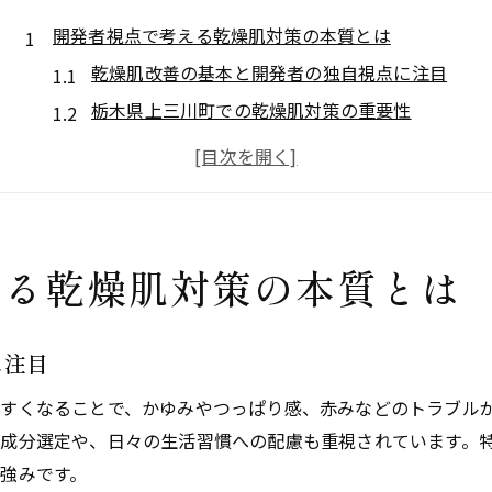
開発者視点で考える乾燥肌対策の本質とは
乾燥肌改善の基本と開発者の独自視点に注目
栃木県上三川町での乾燥肌対策の重要性
ニキビの原因と乾燥肌対策の関係を解説
化粧品開発における成分設計の新しい発想
肌のやさしさと機能性両立のポイント
肌の安定を目指す方に自社生産の魅力を解説
える乾燥肌対策の本質とは
自社生産体制が乾燥肌に与える安心感とは
成分選定から製造まで一貫管理の強み
に注目
上三川町ならではの自社生産のこだわり
すくなることで、かゆみやつっぱり感、赤みなどのトラブル
ショッピングモール近くの好アクセスが魅力
成分選定や、日々の生活習慣への配慮も重視されています。
地元生産化粧品が肌の安定化に与える影響
強みです。
上三川町大山発成分設計が叶えるやさしい化粧品